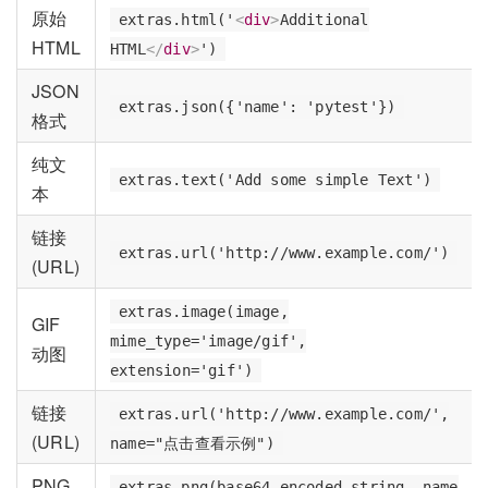
原始
extras.html('
<
div
>
Additional
HTML
HTML
</
div
>
')
JSON
extras.json({'name': 'pytest'})
格式
纯文
extras.text('Add some simple Text')
本
链接
extras.url('http://www.example.com/')
(URL)
extras.image(image,
GIF
mime_type='image/gif',
动图
extension='gif')
链接
extras.url('http://www.example.com/',
(URL)
name="点击查看示例")
PNG
extras.png(base64_encoded_string, name