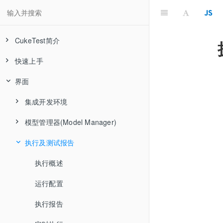
CukeTest简介
快速上手
CukeTest自动化技术介绍
界面
零基础实现BDD自动化测试
安装CukeTest
认识CukeTest界面
集成开发环境
运行自带样例
模型管理器(Model Manager)
新建项目
理解和使用检查点
执行及测试报告
设置
为什么要使用模型管理器
使用AI助手
工具栏
模型管理器界面
执行概述
使用智能体
搜索
侦测控件对象
运行配置
智能界面压力测试
录制界面
管理模型对象
执行报告
侦测弹出控件