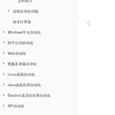
开始你的第一个项目
剧本文件编辑
级联对象
定时执行
Web录制选项
侦测规则
对象属性
演练
远程自动化功能
录制第一个自动化脚本
代码编辑
代码生成
Qt录制选项
剧本编辑概述
控件操作
命令行界面
认识模型文件
编辑feature文件
Python语言支持
描述模式
界面
Java录制选项
可视模式
代码/剧本匹配
控件截屏
Windows平台自动化
编写测试场景文件
编辑JavaScript文件
选项配置
代码开发
Windows录制选项
文本模式
代码工具箱
跨平台Qt自动化
基本操作API
使用 JavaScript 实现 BDD 自动化
编辑Python文件
HOWTO：解决对象不存在问题
命令行工具
Electron录制选项
场景编辑
智能提示和自动完成
Web自动化
Windows的识别属性
跨平台Qt录制基础
使用 Python 开发 BDD 项目
Python项目演练
ATK录制选项
步骤编辑
场景中的变量传递
图像及屏幕自动化
对象操作API
Qt应用的启动
开始Web自动化测试
开发 Pytest 项目
Javascript项目演练
演练：创建Qt自动化测试项目
录制中添加检查点
剧本示例表
自定义配置文件
Linux桌面自动化
获取对象API
Qt的识别属性
Web自动化演示脚本
模拟桌面操作API
通用控件方法
标签与过滤
演练：创建web自动化测试项目
演练：创建简单的Cucumber测试脚本
Java桌面应用自动化
Text识别技术
Qt自动化模块介绍
Web自动化API
图像自动化
ATK自动化
基本类型对象
鼠标自动化 (Mouse)
演练：创建Qt自动化测试项目
演练：创建Windows自动化测试
Electron及混合应用自动化
绝对坐标和相对坐标
Qt对象操作API
元素选择器
虚拟控件
ATK的识别属性
Java的识别属性
列表类型对象
键盘自动化 (Keyboard)
图像自动化基础
演练：创建Windows自动化测试
API自动化
Windows的远程自动化
Qt自动化混合其它自动化
HOWTO: Chrome带配置项启动
图像字符识别(OCR)
ATK自动化机制
Java自动化机制
Electron录制基础
表格类型对象
基本类型对象
屏幕自动化 (Screen)
图案对象的创建与编辑
创建虚拟控件
演练：录制和回放Web自动化测试项目