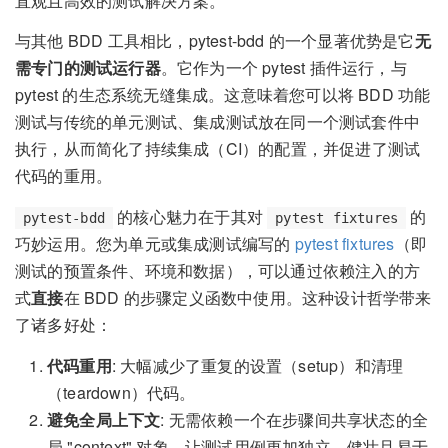
直观且高效的测试解决方案。
与其他 BDD 工具相比，pytest-bdd 的一个显著优势是它
无
需专门的测试运行器
。它作为一个 pytest 插件运行，与
pytest 的生态系统无缝集成。这意味着您可以将 BDD 功能
测试与传统的单元测试、集成测试放在同一个测试套件中
执行，从而简化了持续集成（CI）的配置，并促进了测试
代码的重用。
的核心魅力在于其对
的
pytest-bdd
pytest fixtures
巧妙运用。您为单元或集成测试编写的
pytest fixtures
（即
测试的预置条件、环境和数据），可以通过依赖注入的方
式
直接
在 BDD 的步骤定义函数中使用。这种设计哲学带来
了诸多好处：
代码重用
: 大幅减少了重复的设置（setup）和清理
（teardown）代码。
避免全局上下文
: 无需依赖一个在步骤间共享状态的全
局 "context" 对象，让测试用例更加独立、健壮且易于