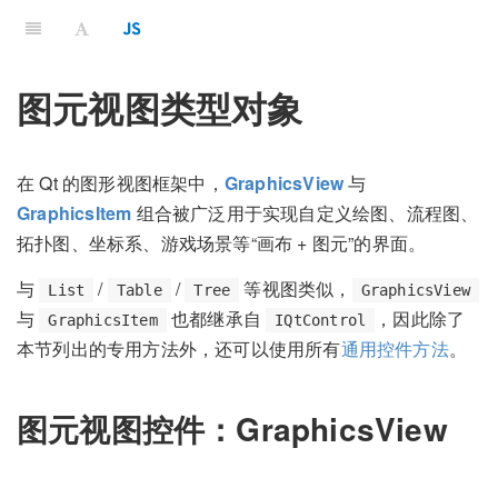
图元视图类型对象
在 Qt 的图形视图框架中，
GraphicsView
与
GraphicsItem
组合被广泛用于实现自定义绘图、流程图、
拓扑图、坐标系、游戏场景等“画布 + 图元”的界面。
与
/
/
等视图类似，
List
Table
Tree
GraphicsView
与
也都继承自
，因此除了
GraphicsItem
IQtControl
本节列出的专用方法外，还可以使用所有
通用控件方法
。
图元视图控件：GraphicsView