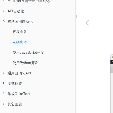
Electron及混合应用自动化
开始你的第一个项目
绝对坐标和相对坐标
Qt对象操作API
元素选择器
虚拟控件
ATK的识别属性
Java的识别属性
剧本文件编辑
级联对象
定时执行
命令行工具
列表类型对象
键盘自动化 (Keyboard)
图像自动化基础
Web录制选项
侦测规则
对象属性
API自动化
演练
Windows的远程自动化
Qt自动化混合其它自动化
HOWTO: Chrome带配置项启动
图像字符识别(OCR)
ATK自动化机制
Java自动化机制
Electron录制基础
录制第一个自动化脚本
代码编辑
代码生成
表格类型对象
基本类型对象
屏幕自动化 (Screen)
图案对象的创建与编辑
创建虚拟控件
Qt录制选项
剧本编辑概述
控件操作
移动应用自动化
Windows应用自动化常见问题
Qt的远程自动化
HOWTO: 操作已打开的浏览器实例
图像操作API
对象操作API
对象操作API
创建CEF自动化测试项目
RESTful API自动化库
认识模型文件
编辑feature文件
Python语言支持
描述模式
树类型对象
列表类型对象
图案对象API
虚拟表格
Java录制选项
可视模式
代码/剧本匹配
控件截屏
Windows技术自动化QT常见问题
远程Qt Worker
HOWTO: 上传与下载文件
环境准备
编写测试场景文件
编辑JavaScript文件
选项配置
模拟按键输入pressKeys方法
树类型对象
控件的虚拟化
通用控件方法
通用控件方法
Windows录制选项
文本模式
代码工具箱
演练：录制Electron应用——CukeTest自己
演练: 操作Qt应用中的Table
HOWTO: 元素拖拽
录制脚本
使用 JavaScript 实现 BDD 自动化
编辑Python文件
HOWTO：解决对象不存在问题
拖拽控件的方法选择
表格类型对象
虚拟控件API
列表(List)
列表(List)
Electron录制选项
场景编辑
智能提示和自动完成
HOWTO: Windows技术操作Qt文本框类控件
演练: 操作Qt应用中的List
HOWTO: 保持浏览器登录状态
使用JavaScript开发
使用 Python 开发 BDD 项目
Python项目演练
自定义视图类型对象
表格(Table)
表格(Table)
ATK录制选项
步骤编辑
场景中的变量传递
HOWTO: Windows技术对Qt中Table的自动化
演练: 操作Qt应用中的Tree
HOWTO: Web自动化中使用OCR
使用Python开发
开发 Pytest 项目
Javascript项目演练
图元视图类型对象
树(Tree)
树(Tree)
演练：创建Qt自动化测试项目
录制中添加检查点
剧本示例表
自定义配置文件
HOWTO: Windows 7下Qt中Table的自动化
通用自动化API
Qtitan组件
标签与过滤
HOWTO: Windows技术识别Qt应用的控件类型
演练：创建web自动化测试项目
演练：创建简单的Cucumber测试脚本
测试框架
Util（常用工具函数）
演练：创建Qt自动化测试项目
演练: Windows技术操作Qt应用中的Table
演练：创建Windows自动化测试
集成CukeTest
运行设置
行为驱动框架概述
演练: Windows技术操作Qt应用中的QListView
演练：创建Windows自动化测试
其它主题
断言库（检查点函数）
Cucumber框架介绍
远程管理工具 CukeTest Service
为什么要行为驱动开发(BDD)
演练：录制和回放Web自动化测试项目
演练：Windows技术操作Qt应用中的树——TreeView