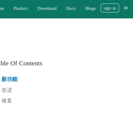
sign in
me
Product
Download
Docs
Blogs
中
able Of Contents
新功能
改进
修复