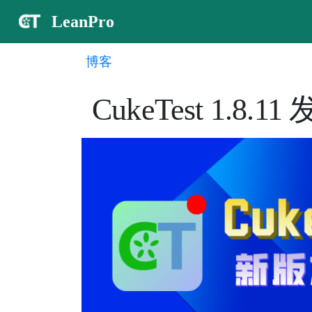
LeanPro
博客
CukeTest 1.8.